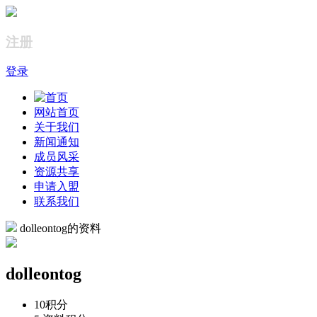
注册
登录
网站首页
关于我们
新闻通知
成员风采
资源共享
申请入盟
联系我们
dolleontog的资料
dolleontog
10
积分