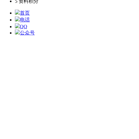
5
资料积分
首页
电话
QQ
公众号