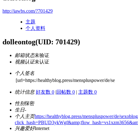
http://iawbs.com/?701429
主题
个人资料
dolleontog
(UID: 701429)
邮箱状态
未验证
视频认证
未认证
个人签名
[url=https://healthyblog.press/menspluspower/de/se
统计信息
好友数 0
|
回帖数 0
|
主题数 0
性别
保密
生日
-
个人主页
https://healthyblog.press/menspluspower/de/sexoblog
click_hash=PBUD3ykWgf&amp;flow_hash=vs1xzm3656&am
兴趣爱好
Internet