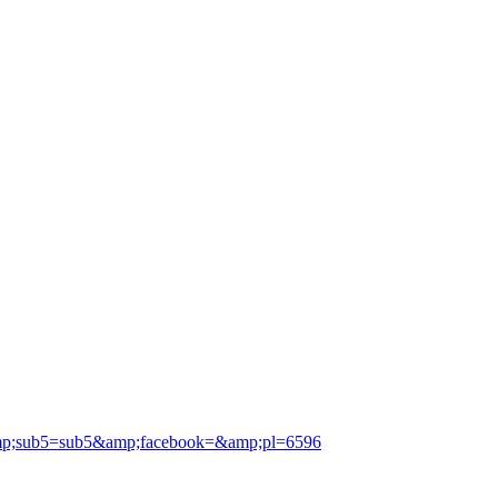
p;sub5=sub5&amp;facebook=&amp;pl=6596