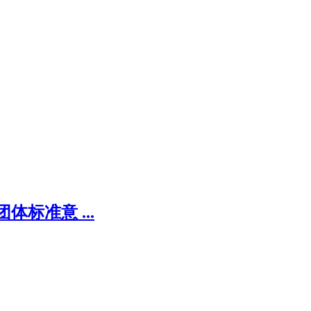
标准意 ...