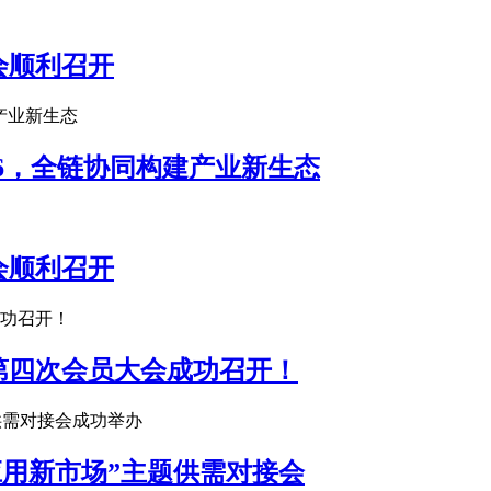
会顺利召开
2026，全链协同构建产业新生态
会顺利召开
第四次会员大会成功召开！
锁应用新市场”主题供需对接会