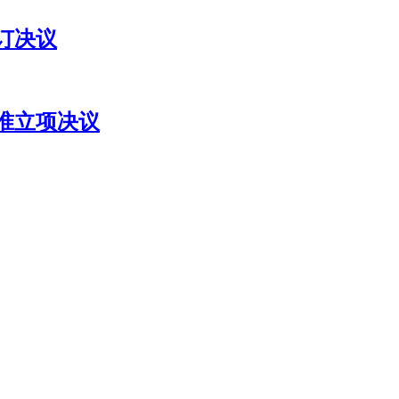
订决议
准立项决议