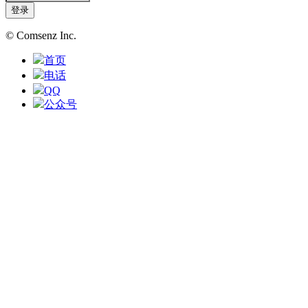
登录
© Comsenz Inc.
首页
电话
QQ
公众号