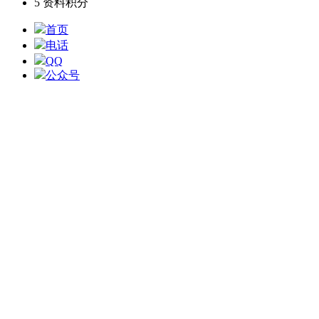
5
资料积分
首页
电话
QQ
公众号