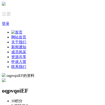
注册
登录
网站首页
关于我们
新闻通知
成员风采
资源共享
申请入盟
联系我们
oqpvqoiEF的资料
oqpvqoiEF
10
积分