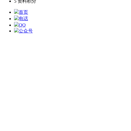
5
资料积分
首页
电话
QQ
公众号