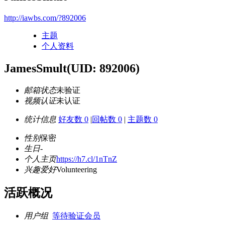
http://iawbs.com/?892006
主题
个人资料
JamesSmult
(UID: 892006)
邮箱状态
未验证
视频认证
未认证
统计信息
好友数 0
|
回帖数 0
|
主题数 0
性别
保密
生日
-
个人主页
https://h7.cl/1nTnZ
兴趣爱好
Volunteering
活跃概况
用户组
等待验证会员