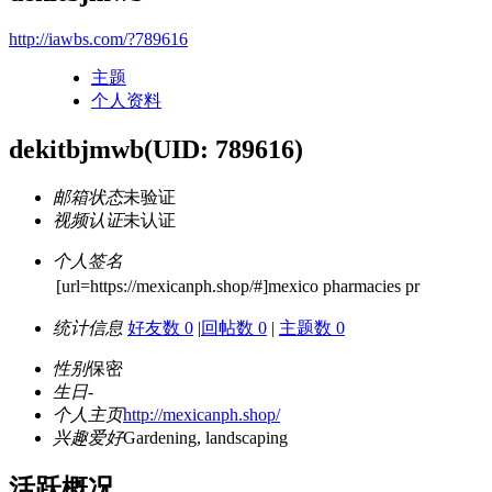
http://iawbs.com/?789616
主题
个人资料
dekitbjmwb
(UID: 789616)
邮箱状态
未验证
视频认证
未认证
个人签名
[url=https://mexicanph.shop/#]mexico pharmacies pr
统计信息
好友数 0
|
回帖数 0
|
主题数 0
性别
保密
生日
-
个人主页
http://mexicanph.shop/
兴趣爱好
Gardening, landscaping
活跃概况