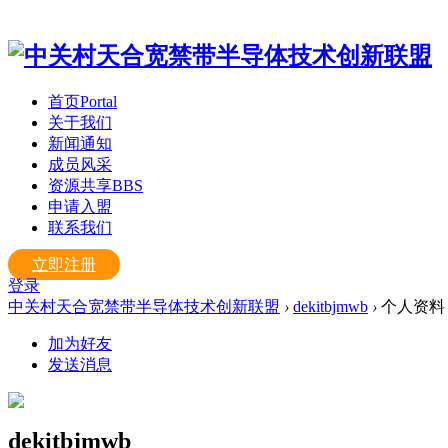
首页
Portal
关于我们
新闻通知
成员风采
资源共享
BBS
申请入盟
联系我们
立即注册
登录
中关村天合宽禁带半导体技术创新联盟
›
dekitbjmwb
›
个人资料
加为好友
发送消息
dekitbjmwb