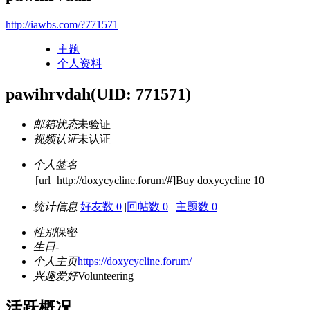
http://iawbs.com/?771571
主题
个人资料
pawihrvdah
(UID: 771571)
邮箱状态
未验证
视频认证
未认证
个人签名
[url=http://doxycycline.forum/#]Buy doxycycline 10
统计信息
好友数 0
|
回帖数 0
|
主题数 0
性别
保密
生日
-
个人主页
https://doxycycline.forum/
兴趣爱好
Volunteering
活跃概况