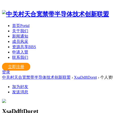
首页
Portal
关于我们
新闻通知
成员风采
资源共享
BBS
申请入盟
联系我们
立即注册
登录
中关村天合宽禁带半导体技术创新联盟
›
XsaDdftDorgt
›
个人资
加为好友
发送消息
XsaDdftDorgt