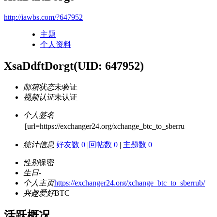
http://iawbs.com/?647952
主题
个人资料
XsaDdftDorgt
(UID: 647952)
邮箱状态
未验证
视频认证
未认证
个人签名
[url=https://exchanger24.org/xchange_btc_to_sberru
统计信息
好友数 0
|
回帖数 0
|
主题数 0
性别
保密
生日
-
个人主页
https://exchanger24.org/xchange_btc_to_sberrub/
兴趣爱好
BTC
活跃概况