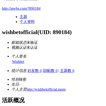
http://iawbs.com/?890184
主题
个人资料
wishbetofficial
(UID: 890184)
邮箱状态
未验证
视频认证
未认证
个人签名
Wishbet
统计信息
好友数 0
|
回帖数 0
|
主题数 0
性别
保密
生日
-
个人主页
http://wishbetofficial.mom
活跃概况