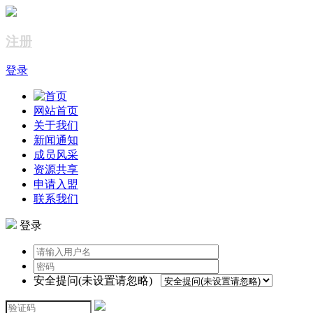
注册
登录
网站首页
关于我们
新闻通知
成员风采
资源共享
申请入盟
联系我们
登录
安全提问(未设置请忽略)