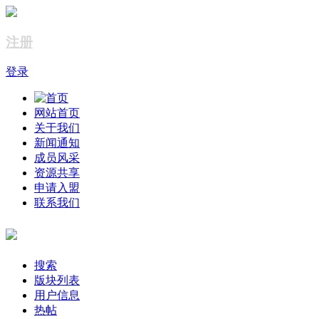
注册
登录
网站首页
关于我们
新闻通知
成员风采
资源共享
申请入盟
联系我们
搜索
版块列表
用户信息
热帖