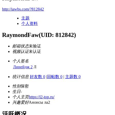
http://iawbs.com/?812842
主题
个人资料
RaymondFaw
(UID: 812842)
邮箱状态
未验证
视频认证
未认证
个人签名
Линейдж 2
Л
统计信息
好友数 0
|
回帖数 0
|
主题数 0
性别
保密
生日
-
个人主页
https://l2-top.ru/
兴趣爱好
Анонсы ла2
活跃概况