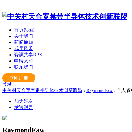
首页
Portal
关于我们
新闻通知
成员风采
资源共享
BBS
申请入盟
联系我们
立即注册
登录
中关村天合宽禁带半导体技术创新联盟
›
RaymondFaw
›
个人资
加为好友
发送消息
RaymondFaw