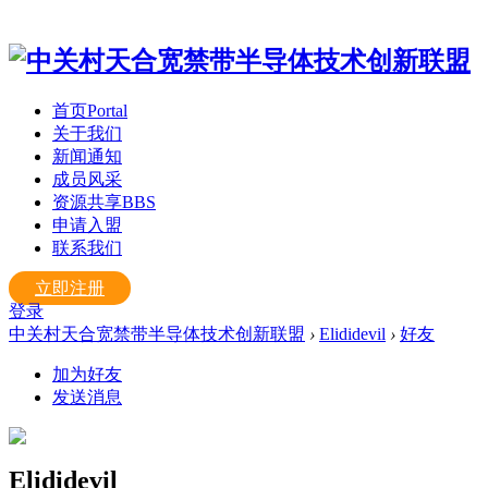
首页
Portal
关于我们
新闻通知
成员风采
资源共享
BBS
申请入盟
联系我们
立即注册
登录
中关村天合宽禁带半导体技术创新联盟
›
Elididevil
›
好友
加为好友
发送消息
Elididevil