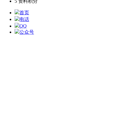
5
资料积分
首页
电话
QQ
公众号