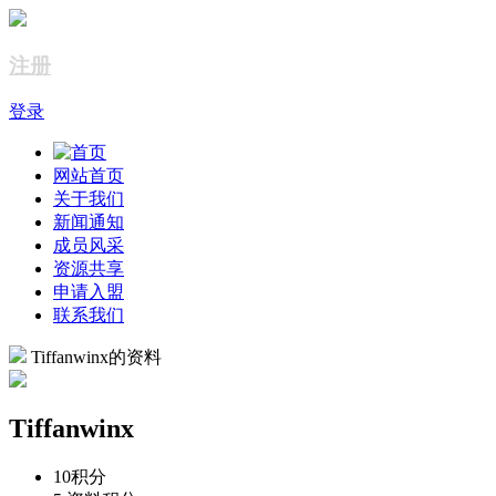
注册
登录
网站首页
关于我们
新闻通知
成员风采
资源共享
申请入盟
联系我们
Tiffanwinx的资料
Tiffanwinx
10
积分