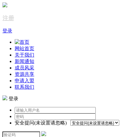
注册
登录
网站首页
关于我们
新闻通知
成员风采
资源共享
申请入盟
联系我们
登录
安全提问(未设置请忽略)