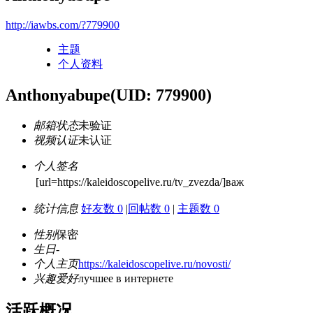
http://iawbs.com/?779900
主题
个人资料
Anthonyabupe
(UID: 779900)
邮箱状态
未验证
视频认证
未认证
个人签名
[url=https://kaleidoscopelive.ru/tv_zvezda/]важ
统计信息
好友数 0
|
回帖数 0
|
主题数 0
性别
保密
生日
-
个人主页
https://kaleidoscopelive.ru/novosti/
兴趣爱好
лучшее в интернете
活跃概况