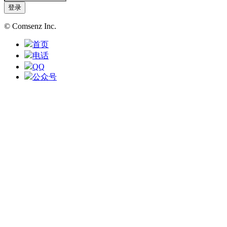
登录
© Comsenz Inc.
首页
电话
QQ
公众号