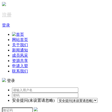
注册
登录
网站首页
关于我们
新闻通知
成员风采
资源共享
申请入盟
联系我们
登录
安全提问(未设置请忽略)