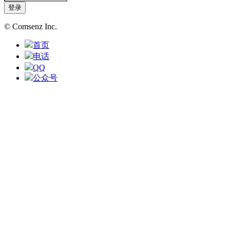
登录
© Comsenz Inc.
首页
电话
QQ
公众号