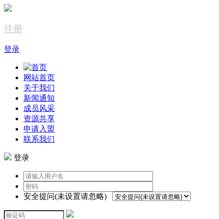
注册
登录
网站首页
关于我们
新闻通知
成员风采
资源共享
申请入盟
联系我们
登录
安全提问(未设置请忽略)