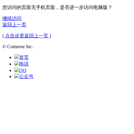
您访问的页面无手机页面，是否进一步访问电脑版？
继续访问
返回上一页
[ 点击这里返回上一页 ]
© Comsenz Inc.
首页
电话
QQ
公众号