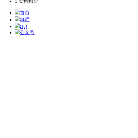
5
资料积分
首页
电话
QQ
公众号