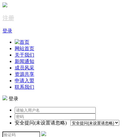
注册
登录
网站首页
关于我们
新闻通知
成员风采
资源共享
申请入盟
联系我们
登录
安全提问(未设置请忽略)