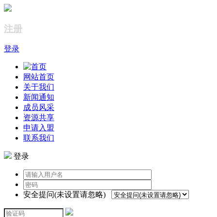
注册
登录
网站首页
关于我们
新闻通知
成员风采
资源共享
申请入盟
联系我们
登录
安全提问(未设置请忽略)