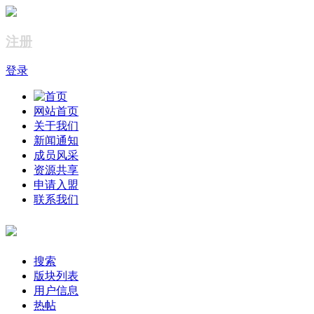
注册
登录
网站首页
关于我们
新闻通知
成员风采
资源共享
申请入盟
联系我们
搜索
版块列表
用户信息
热帖