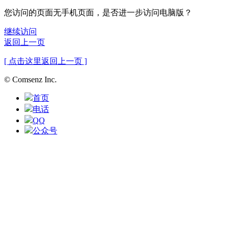
您访问的页面无手机页面，是否进一步访问电脑版？
继续访问
返回上一页
[ 点击这里返回上一页 ]
© Comsenz Inc.
首页
电话
QQ
公众号