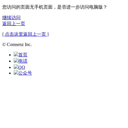
您访问的页面无手机页面，是否进一步访问电脑版？
继续访问
返回上一页
[ 点击这里返回上一页 ]
© Comsenz Inc.
首页
电话
QQ
公众号