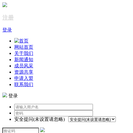
注册
登录
网站首页
关于我们
新闻通知
成员风采
资源共享
申请入盟
联系我们
登录
安全提问(未设置请忽略)