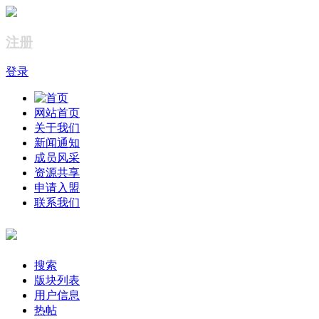
注册
登录
网站首页
关于我们
新闻通知
成员风采
资源共享
申请入盟
联系我们
搜索
版块列表
用户信息
热帖