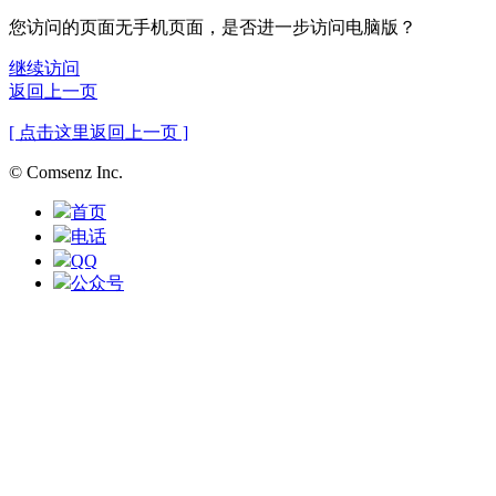
您访问的页面无手机页面，是否进一步访问电脑版？
继续访问
返回上一页
[ 点击这里返回上一页 ]
© Comsenz Inc.
首页
电话
QQ
公众号