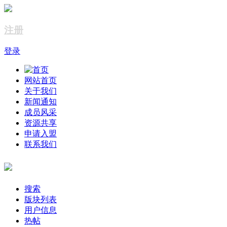
注册
登录
网站首页
关于我们
新闻通知
成员风采
资源共享
申请入盟
联系我们
搜索
版块列表
用户信息
热帖