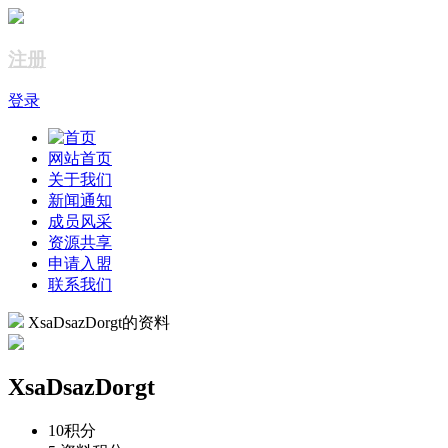
注册
登录
网站首页
关于我们
新闻通知
成员风采
资源共享
申请入盟
联系我们
XsaDsazDorgt的资料
XsaDsazDorgt
10
积分