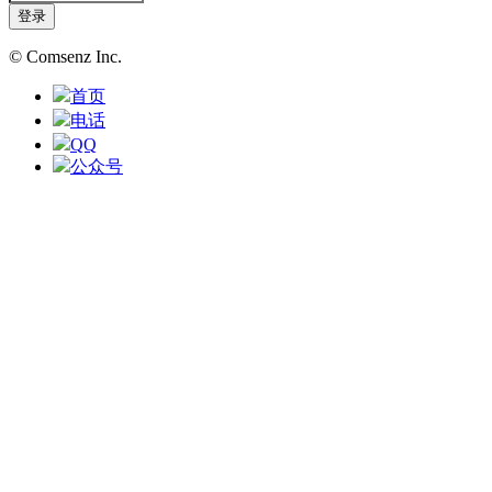
登录
© Comsenz Inc.
首页
电话
QQ
公众号