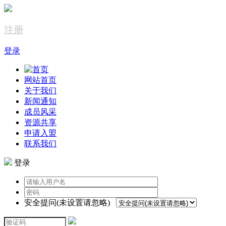
注册
登录
网站首页
关于我们
新闻通知
成员风采
资源共享
申请入盟
联系我们
登录
安全提问(未设置请忽略)