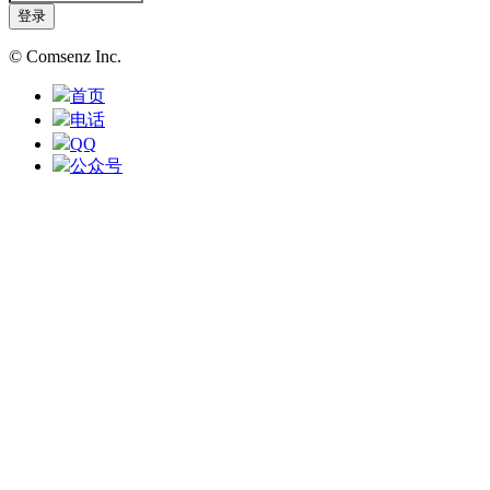
登录
© Comsenz Inc.
首页
电话
QQ
公众号