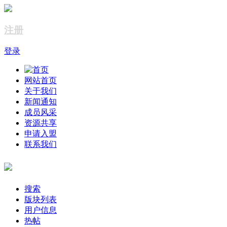
注册
登录
网站首页
关于我们
新闻通知
成员风采
资源共享
申请入盟
联系我们
搜索
版块列表
用户信息
热帖