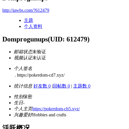
http://iawbs.com/?612479
主题
个人资料
Domprogunups
(UID: 612479)
邮箱状态
未验证
视频认证
未认证
个人签名
. https://pokerdom-cd7.xyz/
统计信息
好友数 0
|
回帖数 0
|
主题数 0
性别
保密
生日
-
个人主页
https://pokerdom-cb5.xyz/
兴趣爱好
Hobbies and crafts
活跃概况