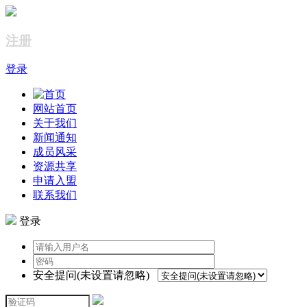
注册
登录
网站首页
关于我们
新闻通知
成员风采
资源共享
申请入盟
联系我们
登录
安全提问(未设置请忽略)