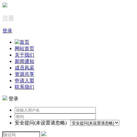
注册
登录
网站首页
关于我们
新闻通知
成员风采
资源共享
申请入盟
联系我们
登录
安全提问(未设置请忽略)