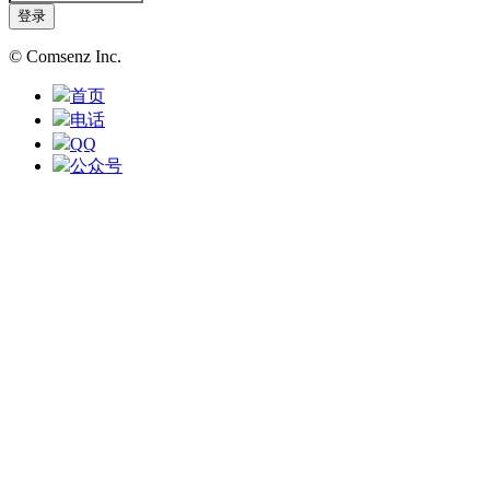
登录
© Comsenz Inc.
首页
电话
QQ
公众号