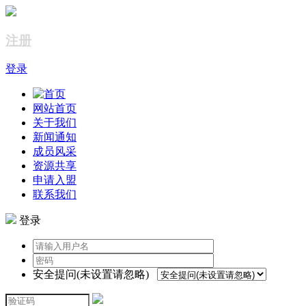
注册
登录
网站首页
关于我们
新闻通知
成员风采
资源共享
申请入盟
联系我们
登录
安全提问(未设置请忽略)