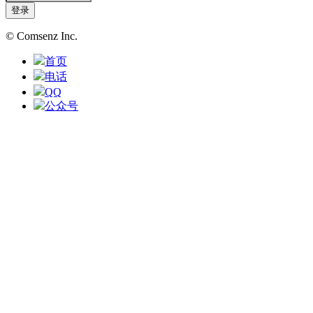
登录
© Comsenz Inc.
首页
电话
QQ
公众号