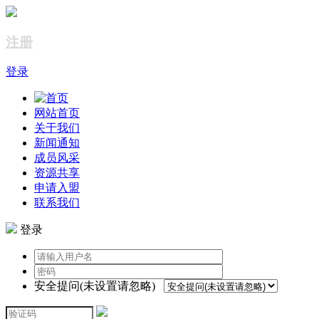
注册
登录
网站首页
关于我们
新闻通知
成员风采
资源共享
申请入盟
联系我们
登录
安全提问(未设置请忽略)