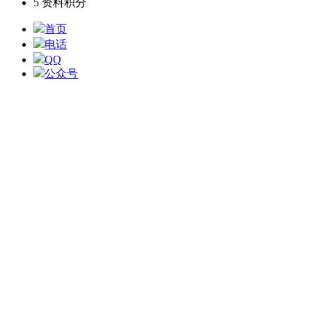
5
资料积分
首页
电话
QQ
公众号