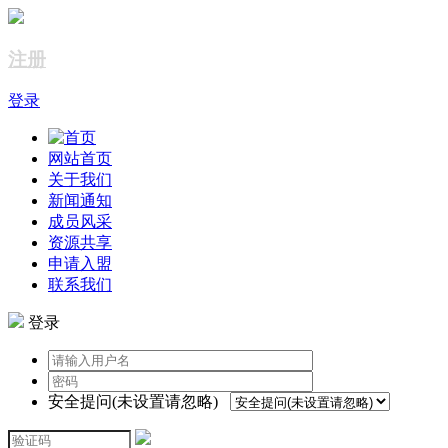
注册
登录
网站首页
关于我们
新闻通知
成员风采
资源共享
申请入盟
联系我们
登录
安全提问(未设置请忽略)