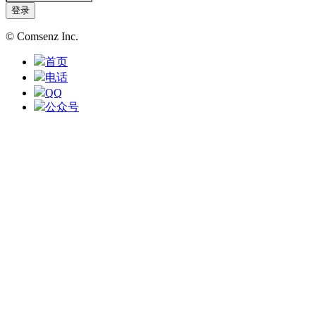
登录
© Comsenz Inc.
首页
电话
QQ
公众号