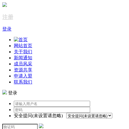
注册
登录
网站首页
关于我们
新闻通知
成员风采
资源共享
申请入盟
联系我们
登录
安全提问(未设置请忽略)