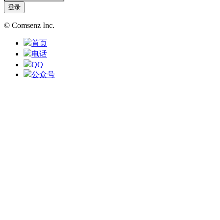
登录
© Comsenz Inc.
首页
电话
QQ
公众号