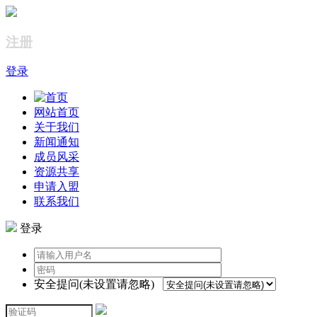
注册
登录
网站首页
关于我们
新闻通知
成员风采
资源共享
申请入盟
联系我们
登录
安全提问(未设置请忽略)