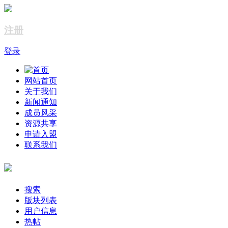
注册
登录
网站首页
关于我们
新闻通知
成员风采
资源共享
申请入盟
联系我们
搜索
版块列表
用户信息
热帖