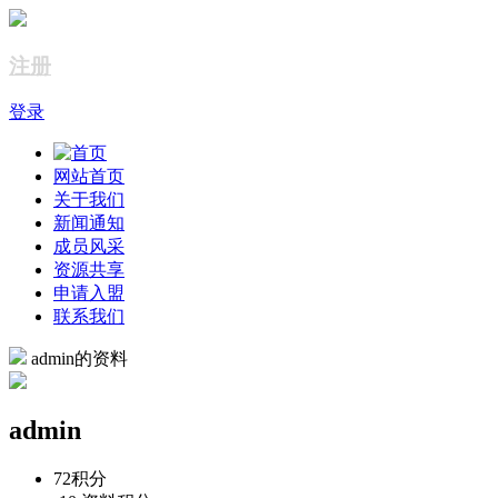
注册
登录
网站首页
关于我们
新闻通知
成员风采
资源共享
申请入盟
联系我们
admin的资料
admin
72
积分