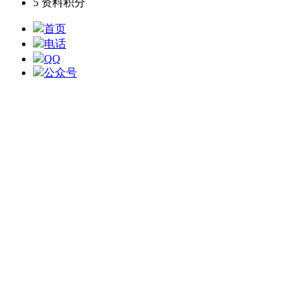
5
资料积分
首页
电话
QQ
公众号