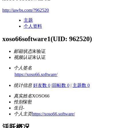
http://iawbs.com/?962520
主题
个人资料
xoso66software1
(UID: 962520)
邮箱状态
未验证
视频认证
未认证
个人签名
https://xoso66.software/
统计信息
好友数 0
|
回帖数 0
|
主题数 0
真实姓名
XOSO66
性别
保密
生日
-
个人主页
https://xoso66.software/
活跃概况