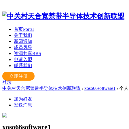
首页
Portal
关于我们
新闻通知
成员风采
资源共享
BBS
申请入盟
联系我们
立即注册
登录
中关村天合宽禁带半导体技术创新联盟
›
xoso66software1
›
个人
加为好友
发送消息
xoso66software1