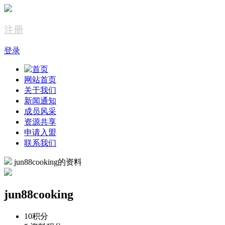
注册
登录
网站首页
关于我们
新闻通知
成员风采
资源共享
申请入盟
联系我们
jun88cooking的资料
jun88cooking
10
积分